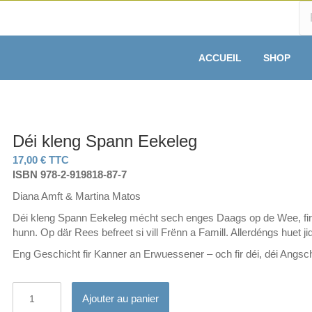
ACCUEIL
SHOP
Déi kleng Spann Eekeleg
17,00
€
TTC
ISBN 978-2-919818-87-7
Diana Amft & Martina Matos
Déi kleng Spann Eekeleg mécht sech enges Daags op de Wee, fir 
hunn. Op där Rees befreet si vill Frënn a Famill. Allerdéngs huet j
Eng Geschicht fir Kanner an Erwuessener – och fir déi, déi Angsc
quantité
A
Ajouter au panier
de
l