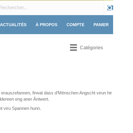
ACTUALITÉS
À PROPOS
COMPTE
PANIER
Catégories
erauszefannen, firwat dass d’Mënschen Angscht virun hir
iddereen eng aner Äntwert.
ht viru Spannen hunn.