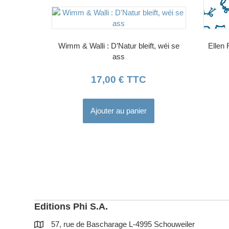
Wimm & Walli : D’Natur bleift, wéi se
Ellen 
ass
17,00
€
TTC
Ajouter au panier
Editions Phi S.A.
57, rue de Bascharage L-4995 Schouweiler